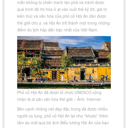
mắn không bị chiến tranh tàn phá và tránh được
quá trình đô thị hóa ồ ạt vào cuối thế kỷ 20, giá trị
kiến trúc và văn hóa của phố cổ Hội An dần được
thế giới chú ý, và Hội An trở thành một trong những
điểm du lịch hấp dẫn bậc nhất của Việt Nam.
Phố cổ Hội An đã được tổ chức UNESCO công
nhận là di sản văn hóa thế giới – Ảnh: Internet
Bên cạnh những nét đẹp đặc trưng đã được nhiều
người ca tụng, phố cổ Hội An lại như “khoác” thêm
tấm áo mới qua bộ ảnh Biểu tượng Hội An của bạn