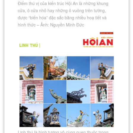
Điểm thú vị của kiến trúc Hội An là những khung
cửa, ô cửa nhỏ hay những ô vuông trên tường,
được “biến hóa” đặc sắc bằng nhiều hoạ tiết và
hình thức – Ảnh: Nguyễn Minh Đức
Linh thú là hình tượng vô cùng quen thuộc trong