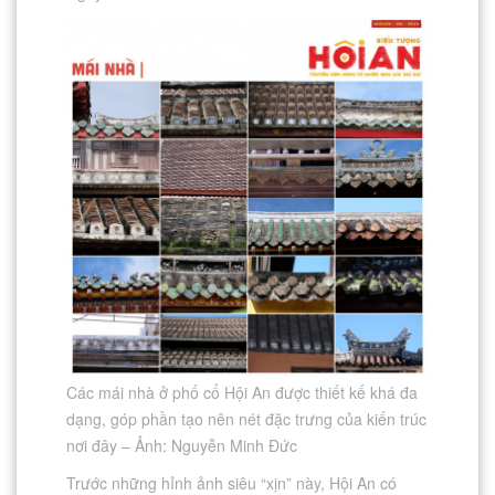
Các mái nhà ở phố cổ Hội An được thiết kế khá đa
dạng, góp phần tạo nên nét đặc trưng của kiến trúc
nơi đây – Ảnh: Nguyễn Minh Đức
Trước những hỉnh ảnh siêu “xịn” này, Hội An có