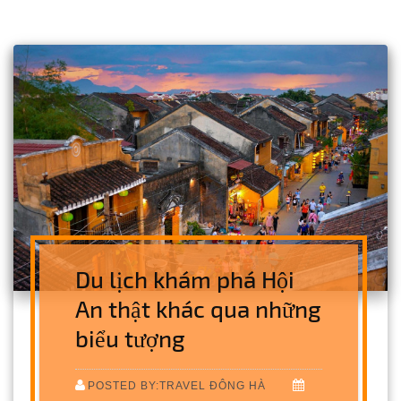
Du lịch khám phá Hội
An thật khác qua những
biểu tượng
POSTED BY:TRAVEL ĐÔNG HÀ