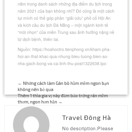
nằm trong danh sách những địa điểm du lịch trong
năm 2021 của bạn không nhỉ? Đó cũng là một cách
tụi mình có thể góp phần “giải cứu” phố cổ Hội An
và kích cầu du lịch Đà Nẵng – một ngành kinh tế
“mũi nhọn” của miền Trung sau ảnh hưởng nặng nề
từ dịch bệnh, thiên tai.
Nguồn: https://hoahoctro.tienphong.vn/kham-pha-
hoi-an-that-khac-qua-nhung-bieu-tuong-bien-so-
nha-gach-bong-va-ca-linh-thu-post1322638.tpo
Post
←
Những cách làm Gân bò hầm mềm ngon bạn
không nên bỏ qua
navigation
Thêm 1 thìa gia vị này đảm bảo trứng rán mềm
thơm, ngon hơn hẳn
→
Travel Đông Hà
No description.Please