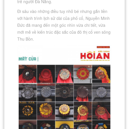
trẻ người Đà Nẵng.
Đi sâu vào những điều tuy nhỏ bé nhưng gắn liền
với hành trình lịch sử dài của phố cổ, Nguyễn Minh
Đức đã mang đến một góc nhìn vừa chi tiết, vừa
mới mẻ về kiến trúc đặc sắc của đô thị cổ ven sông
Thu Bồn.