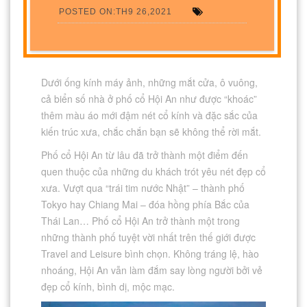
POSTED ON:TH9 26,2021
Dưới ống kính máy ảnh, những mắt cửa, ô vuông,
cả biển số nhà ở phố cổ Hội An như được “khoác”
thêm màu áo mới đậm nét cổ kính và đặc sắc của
kiến trúc xưa, chắc chắn bạn sẽ không thể rời mắt.
Phố cổ Hội An từ lâu đã trở thành một điểm đến
quen thuộc của những du khách trót yêu nét đẹp cổ
xưa. Vượt qua “trái tim nước Nhật” – thành phố
Tokyo hay Chiang Mai – đóa hồng phía Bắc của
Thái Lan… Phố cổ Hội An trở thành một trong
những thành phố tuyệt vời nhất trên thế giới được
Travel and Leisure bình chọn. Không tráng lệ, hào
nhoáng, Hội An vẫn làm đắm say lòng người bởi vẻ
đẹp cổ kính, bình dị, mộc mạc.