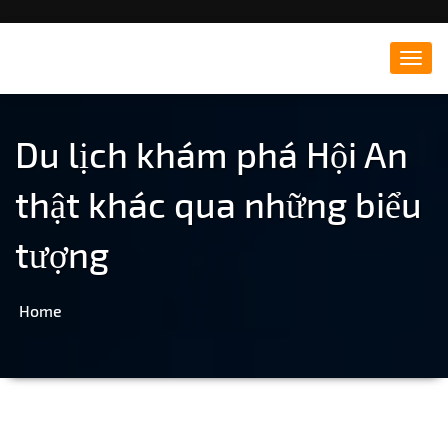
Đông Hà Travel – Du lịch
Toggl
navig
Quảng Trị
Du lịch khám phá Hội An
thật khác qua những biểu
tượng
Home