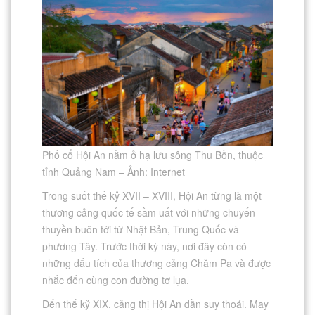
Phố cổ Hội An nằm ở hạ lưu sông Thu Bồn, thuộc
tỉnh Quảng Nam – Ảnh: Internet
Trong suốt thế kỷ XVII – XVIII, Hội An từng là một
thương cảng quốc tế sầm uất với những chuyến
thuyền buôn tới từ Nhật Bản, Trung Quốc và
phương Tây. Trước thời kỳ này, nơi đây còn có
những dấu tích của thương cảng Chăm Pa và được
nhắc đến cùng con đường tơ lụa.
Đến thế kỷ XIX, cảng thị Hội An dần suy thoái. May