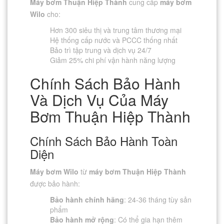
Máy bơm Thuận Hiệp Thành
cung cấp
máy bơm
Wilo
cho:
Hơn 300 siêu thị và trung tâm thương mại
Hệ thống cấp nước và PCCC thống nhất
Bảo trì tập trung và dịch vụ 24/7
Giảm 25% chi phí vận hành năng lượng
Chính Sách Bảo Hành
Và Dịch Vụ Của Máy
Bơm Thuận Hiệp Thành
Chính Sách Bảo Hành Toàn
Diện
Máy bơm Wilo
từ
máy bơm Thuận Hiệp Thành
được bảo hành:
Bảo hành chính hãng
: 24-36 tháng tùy sản
phẩm
Bảo hành mở rộng
: Có thể gia hạn thêm