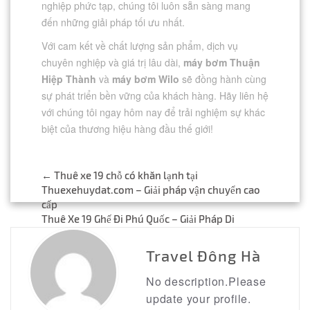
nghiệp phức tạp, chúng tôi luôn sẵn sàng mang
đến những giải pháp tối ưu nhất.
Với cam kết về chất lượng sản phẩm, dịch vụ
chuyên nghiệp và giá trị lâu dài,
máy bơm Thuận
Hiệp Thành
và
máy bơm Wilo
sẽ đồng hành cùng
sự phát triển bền vững của khách hàng. Hãy liên hệ
với chúng tôi ngay hôm nay để trải nghiệm sự khác
biệt của thương hiệu hàng đầu thế giới!
Post
←
Thuê xe 19 chỗ có khăn lạnh tại
Thuexehuydat.com – Giải pháp vận chuyển cao
navigation
cấp
Thuê Xe 19 Ghế Đi Phú Quốc – Giải Pháp Di
Chuyển Tối Ưu Cho Đoàn Đông
→
Travel Đông Hà
No description.Please
update your profile.