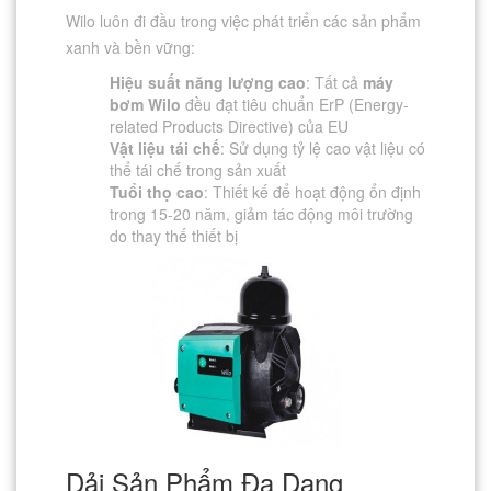
Wilo luôn đi đầu trong việc phát triển các sản phẩm
xanh và bền vững:
Hiệu suất năng lượng cao
: Tất cả
máy
bơm Wilo
đều đạt tiêu chuẩn ErP (Energy-
related Products Directive) của EU
Vật liệu tái chế
: Sử dụng tỷ lệ cao vật liệu có
thể tái chế trong sản xuất
Tuổi thọ cao
: Thiết kế để hoạt động ổn định
trong 15-20 năm, giảm tác động môi trường
do thay thế thiết bị
Dải Sản Phẩm Đa Dạng