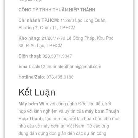
CÔNG TY TNHH THUẬN HIỆP THÀNH
Chi nhánh TP.HCM
: 1129/3 Lạc Long Quân,
Phường 7, Quận 11, TP.HCM
Kho hàng
: 21/20/77-79 Lê Công Phép, Khu Phố
38, P. An Lạc, TP.HCM
Điện thoại
: 028.3971.9047
Email
:
sale12.thuanhiepthanh@gmail.com
Hotline/Zalo
: 076.435.9188
Kết Luận
Máy bơm Wilo
với công nghệ Đức tiên tiến, kết
hợp với kinh nghiệm và uy tín của
máy bơm Thuận
Hiệp Thành
, tạo nên một đối tác hoàn hảo cho mọi
nhu cầu về máy bơm tại Việt Nam. Từ các ứng
dụng dân dụng đơn giản đến các dự án công