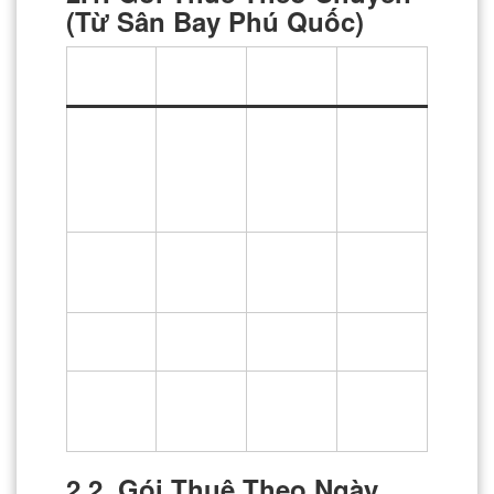
(Từ Sân Bay Phú Quốc)
Tuyến
Khoảng
Giá Thuê
Thời Gian
Đường
Cách
(VND)
Sân bay
→ Trung
450.000 –
tâm
10km
25-30 phút
550.000
Dương
Đông
Sân bay
550.000 –
→ Bãi
15km
35-40 phút
650.000
Trường
Sân bay
750.000 –
25km
50-60 phút
→ Bãi Dài
850.000
Sân bay
350.000 –
→ Cửa
5km
15-20 phút
450.000
Cảng
2.2. Gói Thuê Theo Ngày