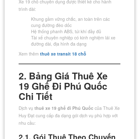
Xe 19 chỗ chuyên dụng được thiết kế cho hành
trình dài:
Khung gầm vững chắc, an toàn trên các
cung đường đèo dốc
Hệ thống phanh ABS, túi khí đầy đủ
Tài xế chuyên nghiệp có kinh nghiệm lái xe
đường dài, địa hình đa dạng
Xem thêm
thuê xe transit 18 chỗ
2. Bảng Giá Thuê Xe
19 Ghế Đi Phú Quốc
Chi Tiết
Dịch vụ
thuê xe 19 ghế đi Phú Quốc
của Thuê Xe
Huy Đạt cung cấp đa dạng gói dịch vụ phù hợp với
nhu cầu:
2.1. Gói Thuê Theo Chuyến