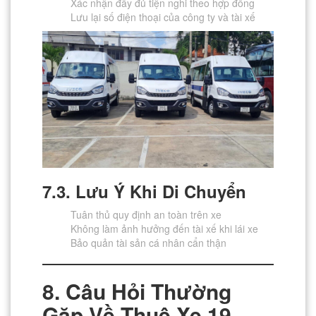
Xác nhận đầy đủ tiện nghi theo hợp đồng
Lưu lại số điện thoại của công ty và tài xế
7.3. Lưu Ý Khi Di Chuyển
Tuân thủ quy định an toàn trên xe
Không làm ảnh hưởng đến tài xế khi lái xe
Bảo quản tài sản cá nhân cẩn thận
8. Câu Hỏi Thường
Gặp Về Thuê Xe 19