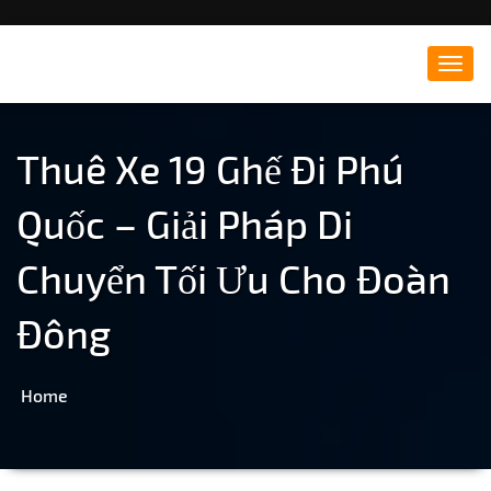
Đông Hà Travel – Du lịch
Toggl
navig
Quảng Trị
Thuê Xe 19 Ghế Đi Phú
Quốc – Giải Pháp Di
Chuyển Tối Ưu Cho Đoàn
Đông
Home