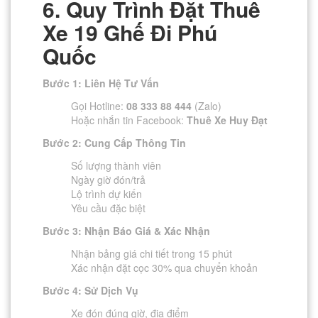
6. Quy Trình Đặt Thuê
Xe 19 Ghế Đi Phú
Quốc
Bước 1: Liên Hệ Tư Vấn
Gọi Hotline:
08 333 88 444
(Zalo)
Hoặc nhắn tin Facebook:
Thuê Xe Huy Đạt
Bước 2: Cung Cấp Thông Tin
Số lượng thành viên
Ngày giờ đón/trả
Lộ trình dự kiến
Yêu cầu đặc biệt
Bước 3: Nhận Báo Giá & Xác Nhận
Nhận bảng giá chi tiết trong 15 phút
Xác nhận đặt cọc 30% qua chuyển khoản
Bước 4: Sử Dịch Vụ
Xe đón đúng giờ, địa điểm