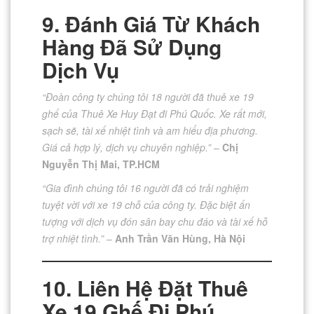
9. Đánh Giá Từ Khách
Hàng Đã Sử Dụng
Dịch Vụ
“Đoàn công ty chúng tôi 18 người đã thuê xe 19
ghế của Thuê Xe Huy Đạt đi Phú Quốc. Xe rất mới,
sạch sẽ, tài xế nhiệt tình và am hiểu địa phương.
Giá cả hợp lý, dịch vụ chuyên nghiệp.”
–
Chị
Nguyễn Thị Mai, TP.HCM
“Gia đình chúng tôi 16 người đã có trải nghiệm
tuyệt vời với xe 19 chỗ của công ty. Đặc biệt ấn
tượng với dịch vụ đón sân bay chu đáo và tài xế hỗ
trợ nhiệt tình.”
–
Anh Trần Văn Hùng, Hà Nội
10. Liên Hệ Đặt Thuê
Xe 19 Ghế Đi Phú