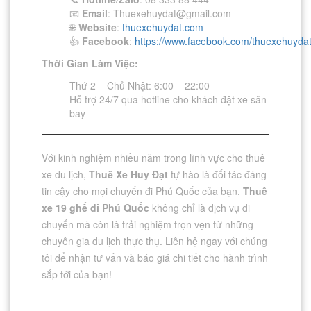
📧
Email
:
Thuexehuydat@gmail.com
🌐
Website
:
thuexehuydat.com
👍
Facebook
:
https://www.facebook.com/thuexehuydat
Thời Gian Làm Việc:
Thứ 2 – Chủ Nhật: 6:00 – 22:00
Hỗ trợ 24/7 qua hotline cho khách đặt xe sân
bay
Với kinh nghiệm nhiều năm trong lĩnh vực cho thuê
xe du lịch,
Thuê Xe Huy Đạt
tự hào là đối tác đáng
tin cậy cho mọi chuyến đi Phú Quốc của bạn.
Thuê
xe 19 ghế đi Phú Quốc
không chỉ là dịch vụ di
chuyển mà còn là trải nghiệm trọn vẹn từ những
chuyên gia du lịch thực thụ. Liên hệ ngay với chúng
tôi để nhận tư vấn và báo giá chi tiết cho hành trình
sắp tới của bạn!