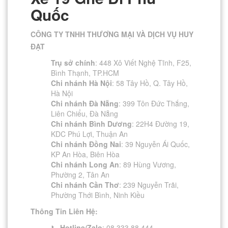
Quốc
CÔNG TY TNHH THƯƠNG MẠI VÀ DỊCH VỤ HUY
ĐẠT
Trụ sở chính
: 448 Xô Viết Nghệ Tĩnh, F25,
Bình Thạnh, TP.HCM
Chi nhánh Hà Nội
: 58 Tây Hồ, Q. Tây Hồ,
Hà Nội
Chi nhánh Đà Nẵng
: 399 Tôn Đức Thắng,
Liên Chiểu, Đà Nẵng
Chi nhánh Bình Dương
: 22H4 Đường 19,
KDC Phú Lợi, Thuận An
Chi nhánh Đồng Nai
: 39 Nguyễn Ái Quốc,
KP An Hòa, Biên Hòa
Chi nhánh Long An
: 89 Hùng Vương,
Phường 2, Tân An
Chi nhánh Cần Thơ
: 239 Nguyễn Trãi,
Phường Thới Bình, Ninh Kiều
Thông Tin Liên Hệ:
📞
Hotline/Zalo
: 08 333 88 444