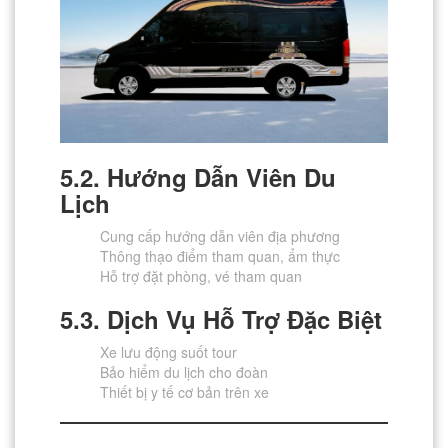
5.2. Hướng Dẫn Viên Du
Lịch
Cung cấp hướng dẫn viên địa phương
Thông thạo điểm tham quan, ẩm thực
Hỗ trợ đặt phòng, vé tham quan
5.3. Dịch Vụ Hỗ Trợ Đặc Biệt
Xe lưu động suốt tour
Bảo hiểm du lịch cho đoàn
Thiết bị y tế cơ bản trên xe