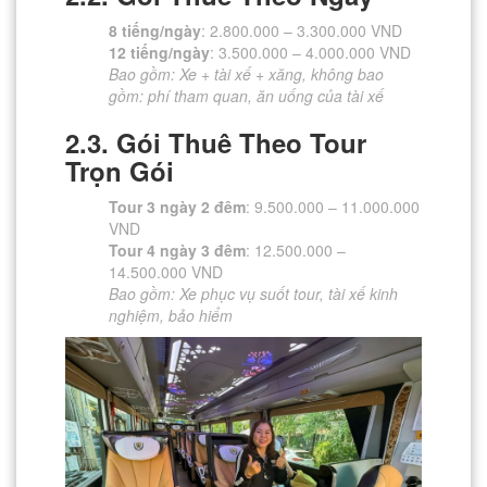
8 tiếng/ngày
: 2.800.000 – 3.300.000 VND
12 tiếng/ngày
: 3.500.000 – 4.000.000 VND
Bao gồm: Xe + tài xế + xăng, không bao
gồm: phí tham quan, ăn uống của tài xế
2.3. Gói Thuê Theo Tour
Trọn Gói
Tour 3 ngày 2 đêm
: 9.500.000 – 11.000.000
VND
Tour 4 ngày 3 đêm
: 12.500.000 –
14.500.000 VND
Bao gồm: Xe phục vụ suốt tour, tài xế kinh
nghiệm, bảo hiểm