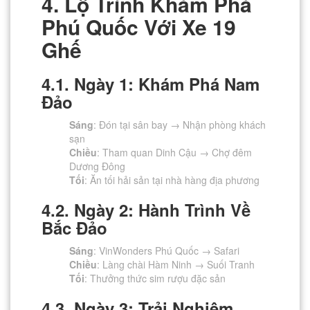
4. Lộ Trình Khám Phá
Phú Quốc Với Xe 19
Ghế
4.1. Ngày 1: Khám Phá Nam
Đảo
Sáng
: Đón tại sân bay → Nhận phòng khách
sạn
Chiều
: Tham quan Dinh Cậu → Chợ đêm
Dương Đông
Tối
: Ăn tối hải sản tại nhà hàng địa phương
4.2. Ngày 2: Hành Trình Về
Bắc Đảo
Sáng
: VinWonders Phú Quốc → Safari
Chiều
: Làng chài Hàm Ninh → Suối Tranh
Tối
: Thưởng thức sim rượu đặc sản
4.3. Ngày 3: Trải Nghiệm