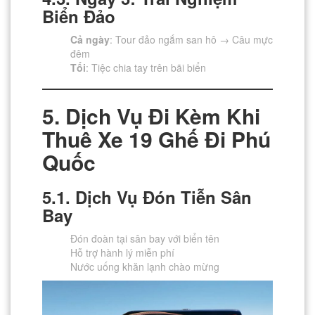
Biển Đảo
Cả ngày
: Tour đảo ngắm san hô → Câu mực
đêm
Tối
: Tiệc chia tay trên bãi biển
5. Dịch Vụ Đi Kèm Khi
Thuê Xe 19 Ghế Đi Phú
Quốc
5.1. Dịch Vụ Đón Tiễn Sân
Bay
Đón đoàn tại sân bay với biển tên
Hỗ trợ hành lý miễn phí
Nước uống khăn lạnh chào mừng