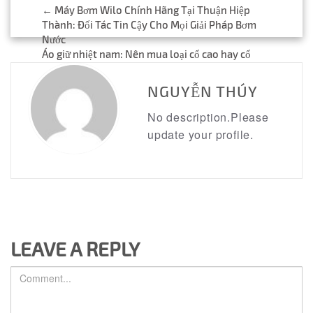
Post
←
Máy Bơm Wilo Chính Hãng Tại Thuận Hiệp
Thành: Đối Tác Tin Cậy Cho Mọi Giải Pháp Bơm
navigation
Nước
Áo giữ nhiệt nam: Nên mua loại cổ cao hay cổ
tròn cho phù hợp?
→
NGUYỄN THÚY
No description.Please
update your profile.
LEAVE A REPLY