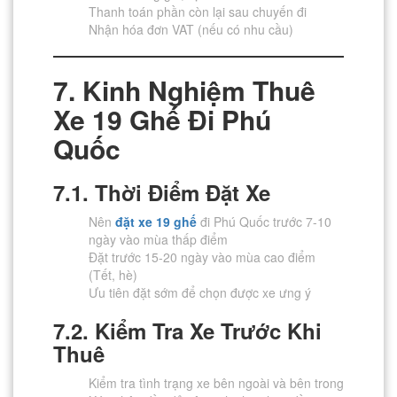
Thanh toán phần còn lại sau chuyến đi
Nhận hóa đơn VAT (nếu có nhu cầu)
7. Kinh Nghiệm Thuê
Xe 19 Ghế Đi Phú
Quốc
7.1. Thời Điểm Đặt Xe
Nên
đặt xe 19 ghế
đi Phú Quốc trước 7-10
ngày vào mùa thấp điểm
Đặt trước 15-20 ngày vào mùa cao điểm
(Tết, hè)
Ưu tiên đặt sớm để chọn được xe ưng ý
7.2. Kiểm Tra Xe Trước Khi
Thuê
Kiểm tra tình trạng xe bên ngoài và bên trong