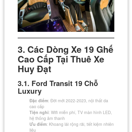
3. Các Dòng Xe 19 Ghế
Cao Cấp Tại Thuê Xe
Huy Đạt
3.1. Ford Transit 19 Chỗ
Luxury
Đặc điểm
: Đời mới 2022-2023, nội thất da
cao cấp
Tiện nghi
: Wifi miễn phí, TV màn hình LED,
hệ thống âm thanh
Ưu điểm
: Khoang lái rộng rãi, tiết kiệm nhiên
liệu