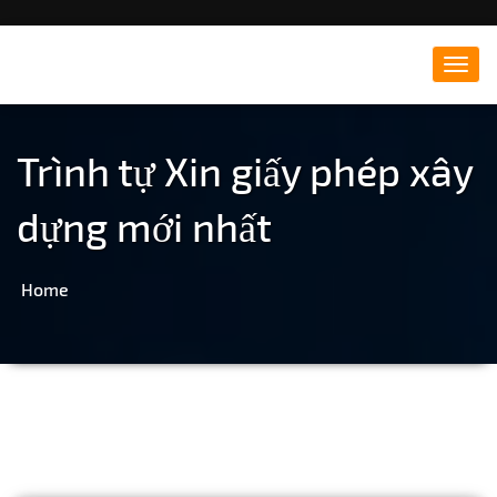
Đông Hà Travel – Du lịch
Toggl
navig
Quảng Trị
Trình tự Xin giấy phép xây
dựng mới nhất
Home