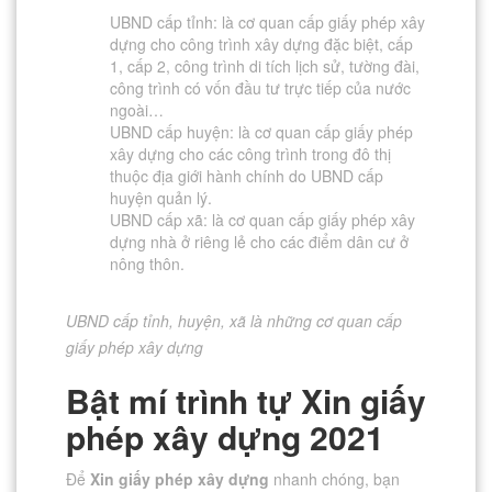
UBND cấp tỉnh: là cơ quan cấp giấy phép xây
dựng cho công trình xây dựng đặc biệt, cấp
1, cấp 2, công trình di tích lịch sử, tường đài,
công trình có vốn đầu tư trực tiếp của nước
ngoài…
UBND cấp huyện: là cơ quan cấp giấy phép
xây dựng cho các công trình trong đô thị
thuộc địa giới hành chính do UBND cấp
huyện quản lý.
UBND cấp xã: là cơ quan cấp giấy phép xây
dựng nhà ở riêng lẻ cho các điểm dân cư ở
nông thôn.
UBND cấp tỉnh, huyện, xã là những cơ quan cấp
giấy phép xây dựng
Bật mí trình tự Xin giấy
phép xây dựng 2021
Để
Xin giấy phép xây dựng
nhanh chóng, bạn