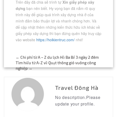
Trên đây đã chia sẻ trình tự
Xin giấy phép xây
dựng
bạn nên biết. Hy vọng bạn đã nắm rõ quy
trình này để giúp quá trình xây dựng nhà ở của
mình đảm bảo thuận lợi và nhanh chóng hơn. Và
để cập nhật thêm những kiến thức hữu ích khác về
giấy phép xây dựng thì bạn đừng quên hãy truy cập
vào website
https://hoikientruc.com/
nhé!
Post
←
Chi phí từ A – Z du lịch Hồ Ba Bể 3 ngày 2 đêm
Tìm hiểu từ A-Z về Quạt thông gió vuông công
navigation
nghiệp
→
Travel Đông Hà
No description.Please
update your profile.