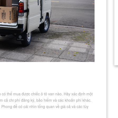
n có thể mua được chiếc ô tô van nào. Hãy xác định một
 cả chi phí đăng ký, bảo hiểm và các khoản phí khác.
 Phong để có cái nhìn tổng quan về giá cả và các tùy