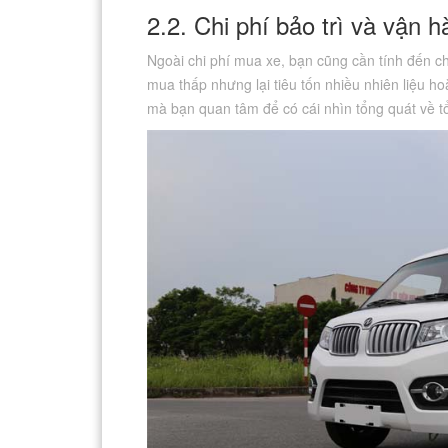
2.2. Chi phí bảo trì và vận 
Ngoài chi phí mua xe, bạn cũng cần tính đến ch
mua thấp nhưng lại tiêu tốn nhiều nhiên liệu ho
mà bạn quan tâm để có cái nhìn tổng quát về tổ