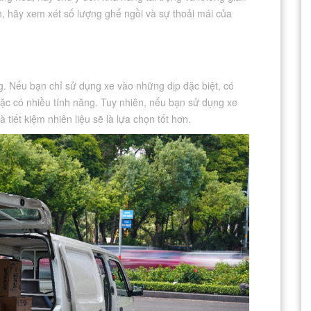
h, hãy xem xét số lượng ghế ngồi và sự thoải mái của
g. Nếu bạn chỉ sử dụng xe vào những dịp đặc biệt, có
oặc có nhiều tính năng. Tuy nhiên, nếu bạn sử dụng xe
tiết kiệm nhiên liệu sẽ là lựa chọn tốt hơn.