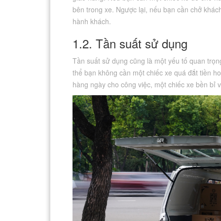
bên trong xe. Ngược lại, nếu bạn cần chở khác
hành khách.
1.2. Tần suất sử dụng
Tần suất sử dụng cũng là một yếu tố quan trọn
thể bạn không cần một chiếc xe quá đắt tiền h
hàng ngày cho công việc, một chiếc xe bền bỉ và 