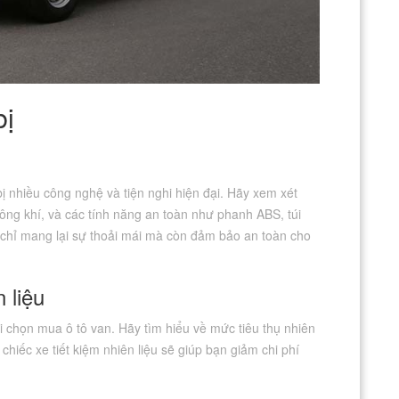
bị
ị nhiều công nghệ và tiện nghi hiện đại. Hãy xem xét
hông khí, và các tính năng an toàn như phanh ABS, túi
 chỉ mang lại sự thoải mái mà còn đảm bảo an toàn cho
 liệu
hi chọn mua ô tô van. Hãy tìm hiểu về mức tiêu thụ nhiên
hiếc xe tiết kiệm nhiên liệu sẽ giúp bạn giảm chi phí