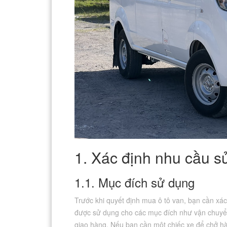
1. Xác định nhu cầu s
1.1. Mục đích sử dụng
Trước khi quyết định mua ô tô van, bạn cần xá
được sử dụng cho các mục đích như vận chuyển
giao hàng. Nếu bạn cần một chiếc xe để chở hà