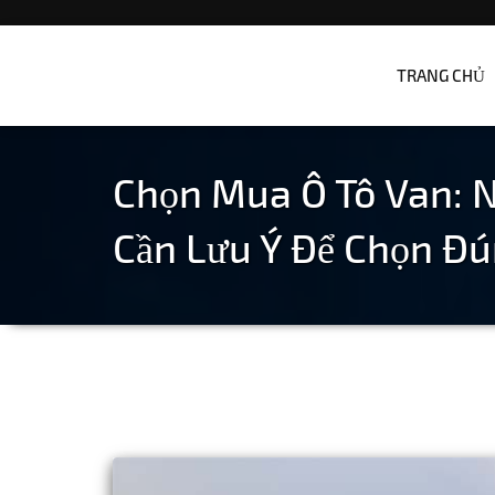
Đông Hà Travel – Du l
TRANG CHỦ
Chọn Mua Ô Tô Van: 
Cần Lưu Ý Để Chọn Đ