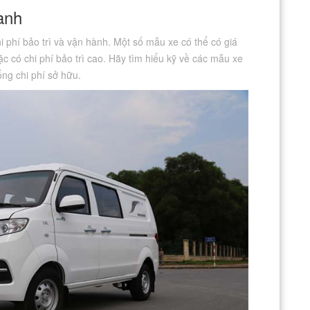
hành
i phí bảo trì và vận hành. Một số mẫu xe có thể có giá
ặc có chi phí bảo trì cao. Hãy tìm hiểu kỹ về các mẫu xe
ng chi phí sở hữu.