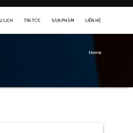
U LỊCH
TIN TỨC
SẢN PHẨM
LIÊN HỆ
Home