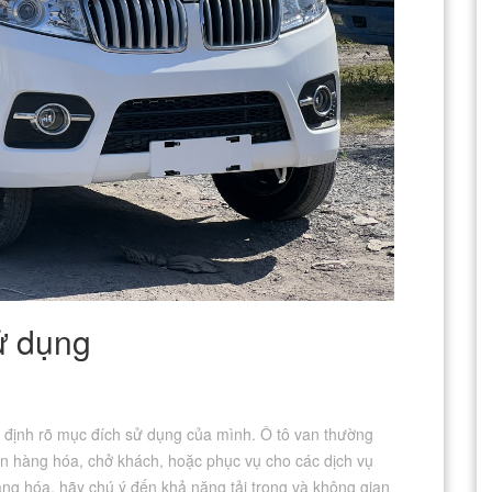
ử dụng
c định rõ mục đích sử dụng của mình. Ô tô van thường
 hàng hóa, chở khách, hoặc phục vụ cho các dịch vụ
ng hóa, hãy chú ý đến khả năng tải trọng và không gian