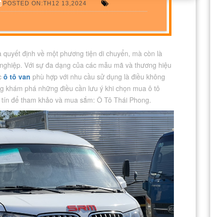
POSTED ON:TH12 13,2024
 quyết định về một phương tiện di chuyển, mà còn là
nghiệp. Với sự đa dạng của các mẫu mã và thương hiệu
ếc
ô tô van
phù hợp với nhu cầu sử dụng là điều không
ùng khám phá những điều cần lưu ý khi chọn mua ô tô
uy tín để tham khảo và mua sắm: Ô Tô Thái Phong.