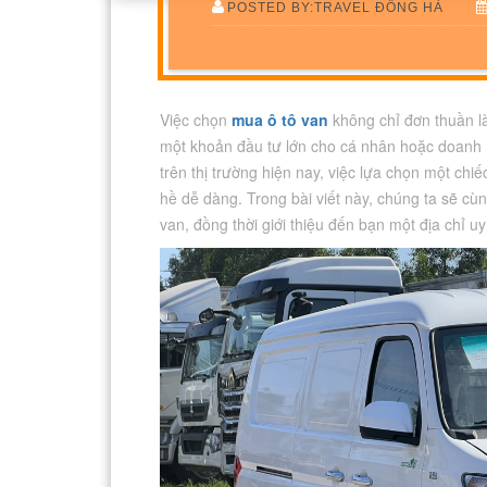
POSTED BY:TRAVEL ĐÔNG HÀ
Việc chọn
mua ô tô van
không chỉ đơn thuần là
một khoản đầu tư lớn cho cá nhân hoặc doanh 
trên thị trường hiện nay, việc lựa chọn một chi
hề dễ dàng. Trong bài viết này, chúng ta sẽ c
van, đồng thời giới thiệu đến bạn một địa chỉ 