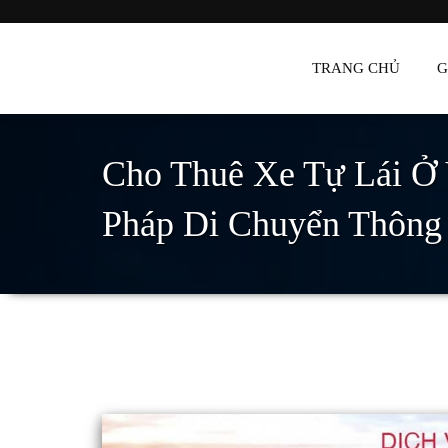
Đông Hà Travel – Du lị
TRANG CHỦ
G
Cho Thuê Xe Tự Lái Ở 
Pháp Di Chuyển Thông