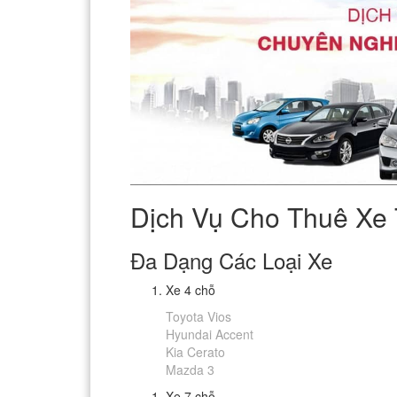
Dịch Vụ Cho Thuê Xe T
Đa Dạng Các Loại Xe
Xe 4 chỗ
Toyota Vios
Hyundai Accent
Kia Cerato
Mazda 3
Xe 7 chỗ