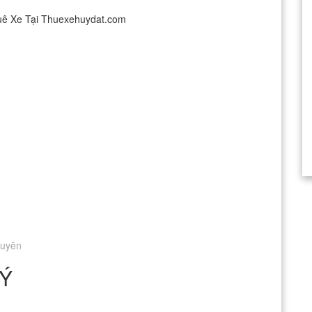
xuyên
 Ý