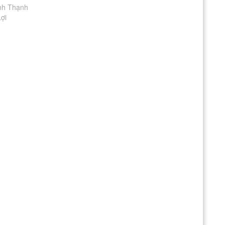
nh Thạnh
ợi