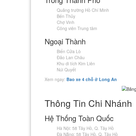
Quảng trường Hồ Chí Minh
Bến Thủy
Chợ Vinh
Công viên Trung tâm
Ngoại Thành
Biển Cửa Lò
Đảo Lan Châu
Khu di tích Kim Liên
Núi Quyết
Xem ngay:
Bao xe 4 chỗ ở Long An
Thông Tin Chi Nhánh
Hệ Thống Toàn Quốc
Hà Nội: 58 Tây Hồ, Q. Tây Hồ
Đà Nẵng: 58 Tây Hồ, Q. Tây Hồ