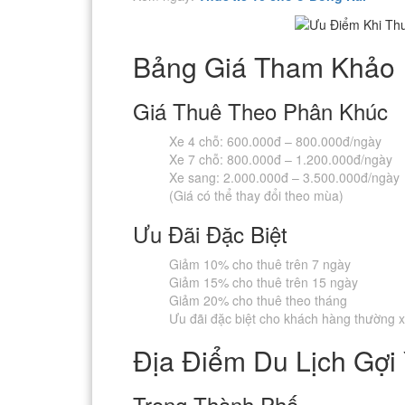
Bảng Giá Tham Khảo
Giá Thuê Theo Phân Khúc
Xe 4 chỗ: 600.000đ – 800.000đ/ngày
Xe 7 chỗ: 800.000đ – 1.200.000đ/ngày
Xe sang: 2.000.000đ – 3.500.000đ/ngày
(Giá có thể thay đổi theo mùa)
Ưu Đãi Đặc Biệt
Giảm 10% cho thuê trên 7 ngày
Giảm 15% cho thuê trên 15 ngày
Giảm 20% cho thuê theo tháng
Ưu đãi đặc biệt cho khách hàng thường 
Địa Điểm Du Lịch Gợi
Trong Thành Phố